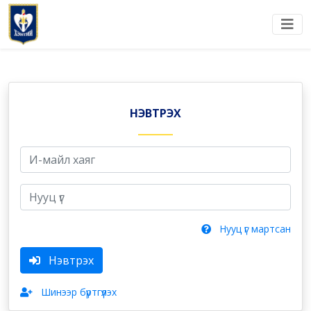
НЭВТРЭХ
Нууц үг мартсан
Нэвтрэх
Шинээр бүртгүүлэх