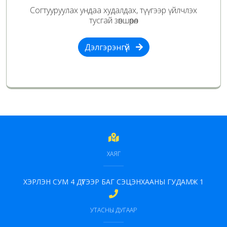
Согтууруулах ундаа худалдах, түүгээр үйлчлэх
тусгай зөвшөөрөл
Дэлгэрэнгүй
ХАЯГ
ХЭРЛЭН СУМ 4 ДҮГЭЭР БАГ СЭЦЭНХААНЫ ГУДАМЖ 1
УТАСНЫ ДУГААР