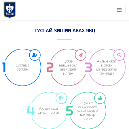
ТУСГАЙ ЗӨВШӨӨРӨЛ АВАХ ЯВЦ
1
2
Тусгай
3
Ажлын хэсэг
Системд
зөвшөөрөл
ирүүлсэн
бүртгүүлэх
авах хүсэлт
материалтай
илгээх
танилцах
Тусгай
4
5
зөвшөөрөл
Ажлын хэсэг
олгох талаар
дүгнэлт гаргах
шийдвэр
гаргах