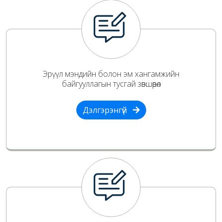
Эрүүл мэндийн болон эм хангамжийн
байгууллагын тусгай зөвшөөрөл
Дэлгэрэнгүй