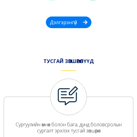
Дэлгэрэнгүй
ТУСГАЙ ЗӨВШӨӨРӨЛҮҮД
Сургуулийн өмнөх болон бага, дунд боловсролын
сургалт эрхлэх тусгай зөвшөөрөл