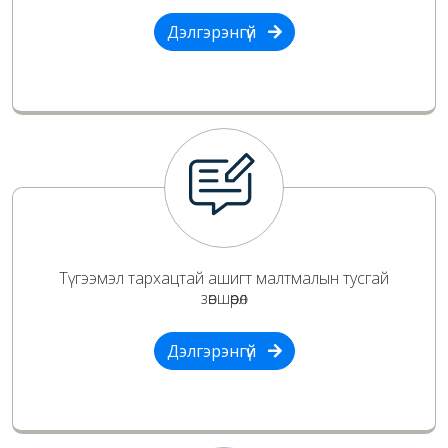
Дэлгэрэнгүй
Түгээмэл тархацтай ашигт малтмалын тусгай
зөвшөөрөл
Дэлгэрэнгүй